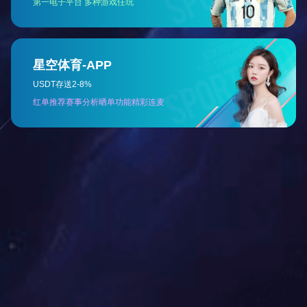
聚力·聚变 — 君创锁业年会盛典
...
2024-01-30
查看更多
+